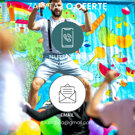
ZAPYTAJ
O OFERTĘ
TELEFON TOMEK
500 819 353
EMAIL
biuro.pca@gmail.com